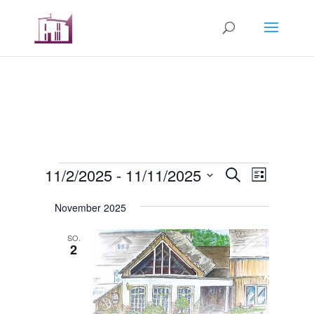
Veranstaltungen
Veranstal
Verans
11/2/2025
 - 
11/11/2025
Suche
Liste
Ansicht
Suche
Datum
Navigat
und
November 2025
wählen.
Ansichten,
SO.
Navigation
2