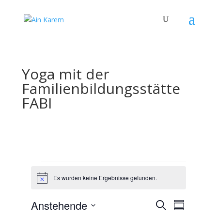
Yoga mit der
Familienbildungsstätte
FABI
Veranstaltungen
Es wurden keine Ergebnisse gefunden.
H
i
n
V
V
Anstehende
S
w
e
Z
e
e
u