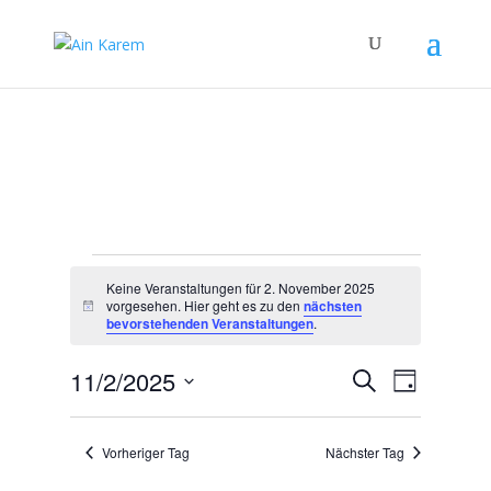
Veranstaltungen
Keine Veranstaltungen für 2. November 2025
für
vorgesehen. Hier geht es zu den
nächsten
Hinweis
2.
bevorstehenden Veranstaltungen
.
November
Veranstal
Verans
11/2/2025
Suche
2025
Tag
Ansicht
Suche
Datum
Navigat
und
wählen.
Vorheriger Tag
Nächster Tag
Ansichten,