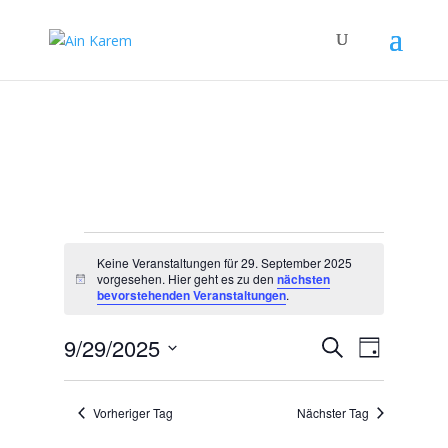
Veranstaltungen
Keine Veranstaltungen für 29. September 2025
für
vorgesehen. Hier geht es zu den
nächsten
Hinweis
29.
bevorstehenden Veranstaltungen
.
September
Veranstal
Verans
9/29/2025
Suche
2025
Tag
Ansicht
Suche
Datum
Navigat
und
wählen.
Vorheriger Tag
Nächster Tag
Ansichten,