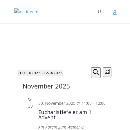
Veranstaltungen
Veranstalt
Verans
11/30/2025
 - 
12/9/2025
Liste
Ansicht
Suche
Suche
Datum
Navigat
und
November 2025
wählen.
Ansichten,
Navigation
So.
30. November 2025 @ 11:00
-
12:00
30
Eucharistiefeier am 1.
Advent
Ain Karem
Zum Weiher 8,