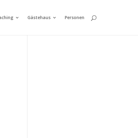
aching
Gästehaus
Personen
ung