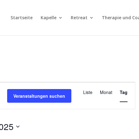
Startseite
Kapelle
Retreat
Therapie und Co
Veranstalt
Ansichten-
Liste
Monat
Tag
Veranstaltungen suchen
Navigation
2025