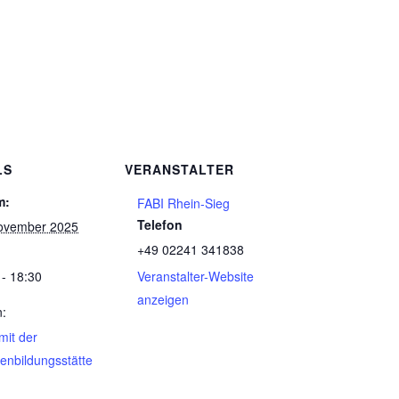
LS
VERANSTALTER
m:
FABI Rhein-Sieg
Telefon
ovember 2025
+49 02241 341838
 - 18:30
Veranstalter-Website
anzeigen
n:
mit der
ienbildungsstätte