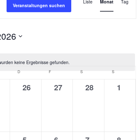
Ansichten-
Liste
Monat
Tag
Veranstaltungen suchen
Navigation
2026
wurden keine Ergebnisse gefunden.
Hinweis
WOCH
D
DONNERSTAG
F
FREITAG
S
SAMSTAG
S
SONNTAG
0
0
0
0
26
27
28
1
ungen,
ranstaltungen,
Veranstaltungen,
Veranstaltungen,
Veranstaltunge
Verans
0
0
0
0
5
6
7
8