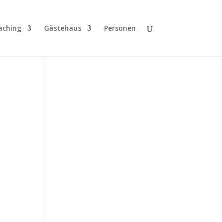
aching
Gästehaus
Personen
ung