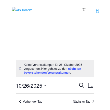
Veranstaltungen
Keine Veranstaltungen für 26. Oktober 2025
für
vorgesehen. Hier geht es zu den
nächsten
Hinweis
26.
bevorstehenden Veranstaltungen
.
Oktober
Veranstal
Verans
10/26/2025
Suche
2025
Tag
Ansicht
Suche
Datum
Navigat
und
wählen.
Vorheriger Tag
Nächster Tag
Ansichten,