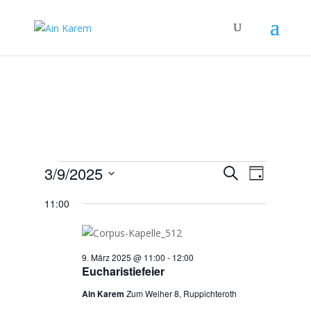
Veranstaltungen
Veranstal
Verans
3/9/2025
Suche
Tag
Ansicht
Suche
für
Datum
Navigat
und
11:00
9.
wählen.
Ansichten,
März
Navigation
2025
9. März 2025 @ 11:00
-
12:00
Eucharistiefeier
Ain Karem
Zum Weiher 8, Ruppichteroth