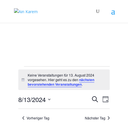
Veranstaltungen
Keine Veranstaltungen für 13. August 2024
für
vorgesehen. Hier geht es zu den
nächsten
Hinweis
13.
bevorstehenden Veranstaltungen
.
August
Veranstal
Verans
8/13/2024
Suche
2024
Tag
Ansicht
Suche
Datum
Navigat
und
wählen.
Vorheriger Tag
Nächster Tag
Ansichten,