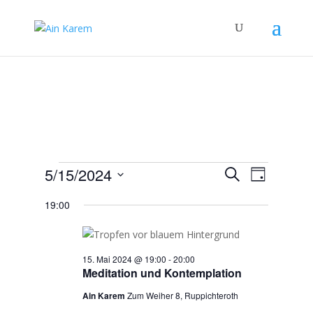
Veranstaltungen
Veranstal
Verans
5/15/2024
Suche
Tag
Ansicht
Suche
für
Datum
Navigat
und
19:00
15.
wählen.
Ansichten,
Mai
Navigation
2024
15. Mai 2024 @ 19:00
-
20:00
Meditation und Kontemplation
Ain Karem
Zum Weiher 8, Ruppichteroth