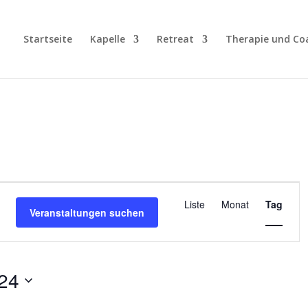
Startseite
Kapelle
Retreat
Therapie und Co
Veranstalt
Ansichten-
Liste
Monat
Tag
Veranstaltungen suchen
Navigation
24