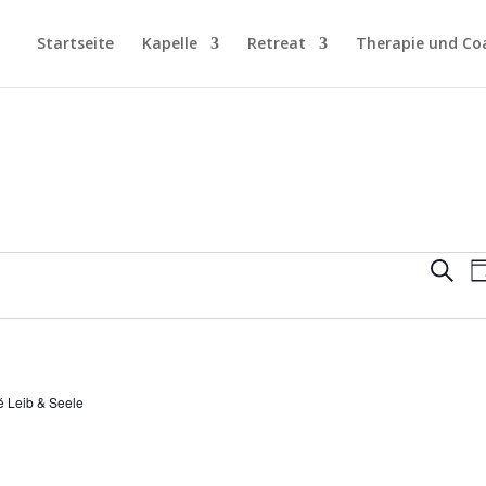
Startseite
Kapelle
Retreat
Therapie und Co
Vera
Suche
T
Suc
und
Ansi
Navi
é Leib & Seele