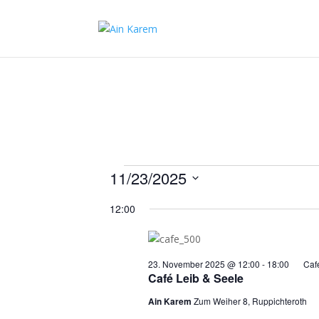
Veranstaltungen
11/23/2025
für
Datum
12:00
23.
wählen.
November
2025
23. November 2025 @ 12:00
-
18:00
Caf
Café Leib & Seele
Ain Karem
Zum Weiher 8, Ruppichteroth