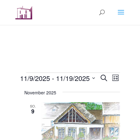
Veranstaltungen
Veranstal
Verans
11/9/2025
 - 
11/19/2025
Suche
Liste
Ansicht
Suche
Datum
Navigat
und
November 2025
wählen.
Ansichten,
SO.
Navigation
9